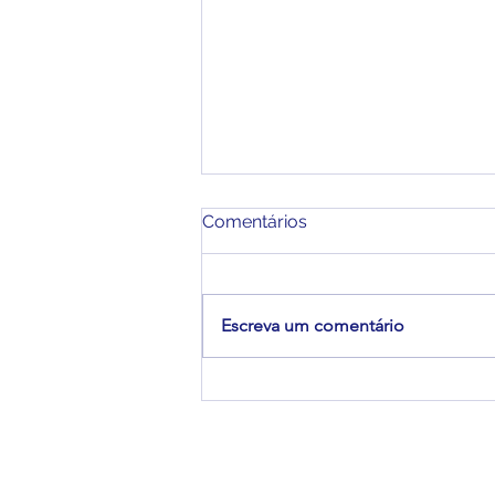
Comentários
Escreva um comentário
A Força Feminina Na
Construção De Um Mundo
Mais Justo.
YSP
Jovens e
Estudantes pela Paz