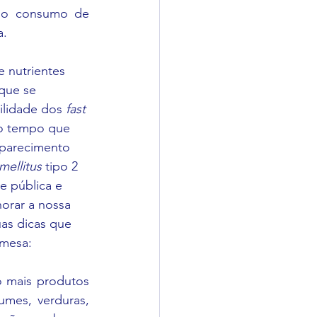
r o consumo de 
. 
 nutrientes 
que se 
lidade dos 
fast 
 o tempo que 
aparecimento 
mellitus
 tipo 2 
e pública e 
orar a nossa 
as dicas que 
 mesa:
Descasque mais, desembale menos: procure incluir na sua alimentação mais produtos 
mes, verduras, 