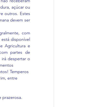
 não receberam 
ura, açúcar ou 
e outros. Estes 
mana devem ser 
gralmente, com 
está disponível 
e Agricultura e 
com partes de 
irá despertar o 
imentos
ntos! Temperos 
im, entre 
 prazerosa. 