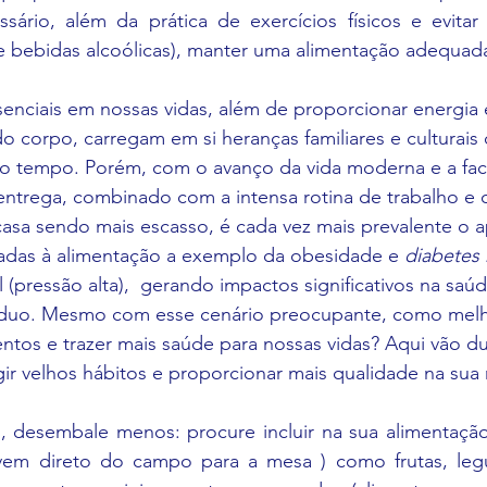
ário, além da prática de exercícios físicos e evita
 e bebidas alcoólicas), manter uma alimentação adequada
enciais em nossas vidas, além de proporcionar energia e
 corpo, carregam em si heranças familiares e culturais 
o tempo. Porém, com o avanço da vida moderna e a faci
 entrega, combinado com a intensa rotina de trabalho e
a sendo mais escasso, é cada vez mais prevalente o 
adas à alimentação a exemplo da obesidade e 
diabetes 
l (pressão alta),  gerando impactos significativos na saúd
víduo. Mesmo com esse cenário preocupante, como melh
ntos e trazer mais saúde para nossas vidas? Aqui vão du
rigir velhos hábitos e proporcionar mais qualidade na sua
vem direto do campo para a mesa ) como frutas, legu