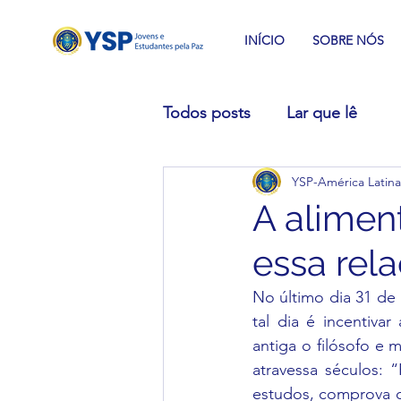
INÍCIO
SOBRE NÓS
Todos posts
Lar que lê
YSP-América Latina
A alimen
essa rel
No último dia 31 de
tal dia é incentiva
antiga o filósofo e 
atravessa séculos: 
estudos, comprova q