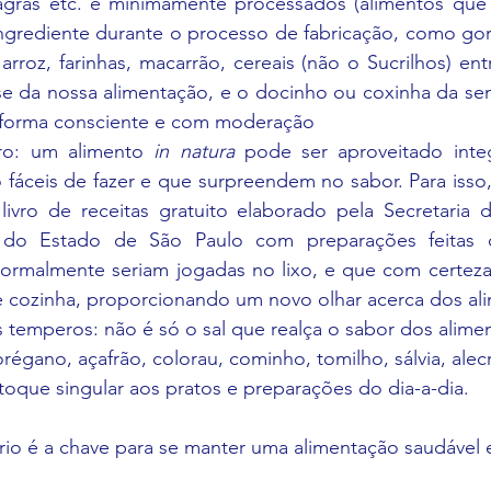
agras etc. e minimamente processados (alimentos que
grediente durante o processo de fabricação, como gord
arroz, farinhas, macarrão, cereais (não o Sucrilhos) entr
e da nossa alimentação, e o docinho ou coxinha da se
forma consciente e com moderação 
ro: um alimento 
in natura
 pode ser aproveitado inte
 fáceis de fazer e que surpreendem no sabor. Para isso, 
livro de receitas gratuito elaborado pela Secretaria d
 do Estado de São Paulo com preparações feitas 
ormalmente seriam jogadas no lixo, e que com certeza 
e cozinha, proporcionando um novo olhar acerca dos al
 temperos: não é só o sal que realça o sabor dos alime
régano, açafrão, colorau, cominho, tomilho, sálvia, alecr
toque singular aos pratos e preparações do dia-a-dia. 
rio é a chave para se manter uma alimentação saudável e