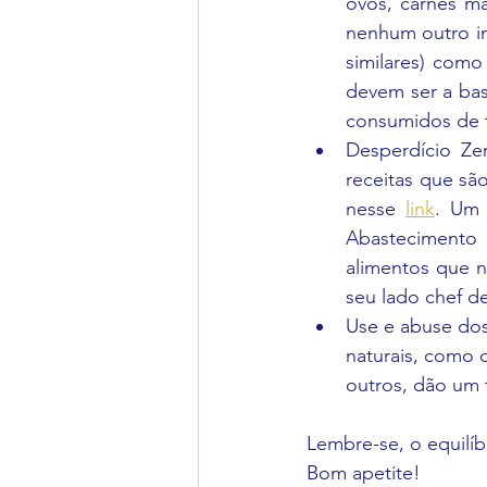
ovos, carnes m
nenhum outro in
similares) como 
devem ser a bas
consumidos de 
Desperdício Ze
receitas que são
nesse 
link
. Um 
Abastecimento
alimentos que n
seu lado chef d
Use e abuse dos
naturais, como o
outros, dão um 
Lembre-se, o equilíb
Bom apetite!