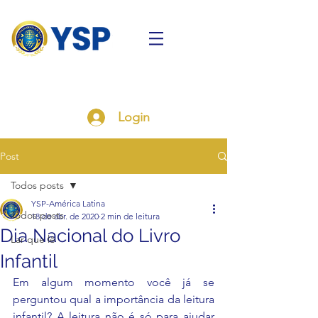
Login
Post
Todos posts
YSP-América Latina
Todos posts
18 de abr. de 2020
2 min de leitura
Dia Nacional do Livro
Lar que lê
Infantil
Em algum momento você já se 
perguntou qual a importância da leitura 
infantil? A leitura não é só para ajudar 