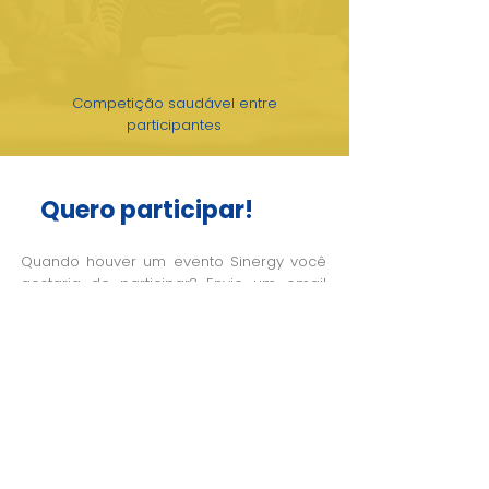
Competição saudável entre
participantes
Quero participar!
Quando houver um evento Sinergy você
gostaria de participar? Envie um email
para
brasil@ysplatinamerica.com
contendo:
1) Seu nome, idade, número de telefone,
cidade e estado onde você mora
2) Uma gravação entre 3 e 5 minutos dos
slides de apresentação do seu projeto,
juntamente com sua narração ao fundo.